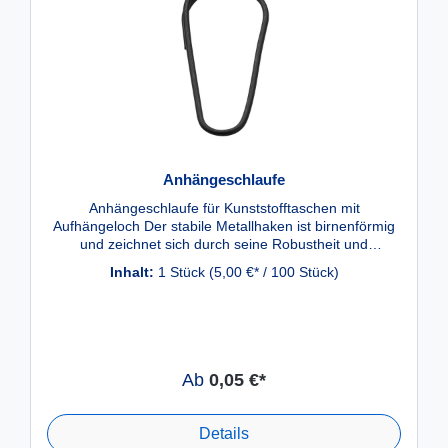
Anhängeschlaufe
Anhängeschlaufe für Kunststofftaschen mit
Aufhängeloch Der stabile Metallhaken ist birnenförmig
und zeichnet sich durch seine Robustheit und
Formstabilität aus. Er besteht aus verzinktem
Inhalt:
1 Stück
(5,00 €* / 100 Stück)
Stahldraht und ist dadurch rostfrei. Alle Toni Weber
Kunststofftaschen, die mit einem Aufhängeloch
versehen sind wie beispielsweise unsere
Werkstatthülle, können mithilfe der Anhängeschlaufe an
Gittergestellen wie Gitterboxen oder einem Zaun
befestigt werden. Die Werkstatthülle wird über die
Ab
0,05 €*
Einstecknase auf den Metallhaken gezogen und kann
dann an ihrem Bestimmungsort sicher und dauerhaft
befestigt werden. Die ovale Form des Hakens erlaubt
Details
der Kunststofftasche genügend Freiraum, um die