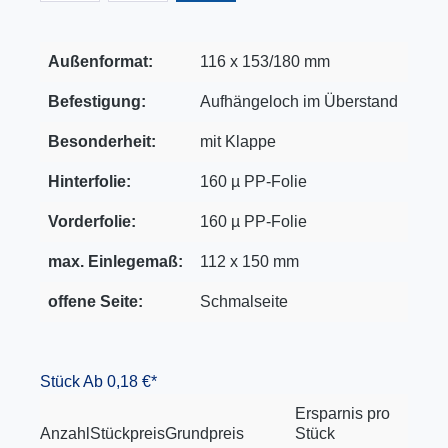
Außenformat:
116 x 153/180 mm
Befestigung:
Aufhängeloch im Überstand
Besonderheit:
mit Klappe
Hinterfolie:
160 µ PP-Folie
Vorderfolie:
160 µ PP-Folie
max. Einlegemaß:
112 x 150 mm
offene Seite:
Schmalseite
Stück
Ab 0,18 €*
Ersparnis pro
Anzahl
Stückpreis
Grundpreis
Stück