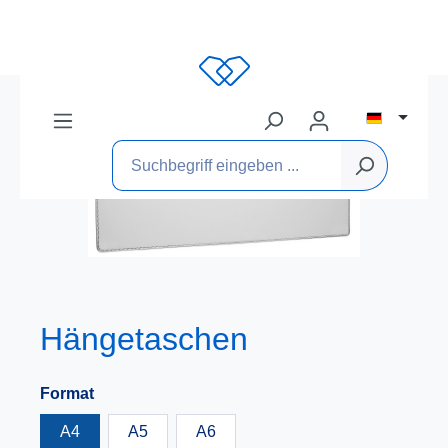
Hängetaschen
Format
A4
A5
A6