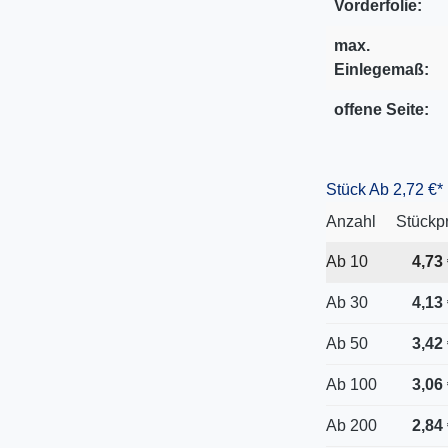
Vorderfolie:
max.
Einlegemaß:
offene Seite:
Stück
Ab 2,72 €*
Anzahl
Stückp
Ab
10
4,73 
Ab
30
4,13 
Ab
50
3,42 
Ab
100
3,06 
Ab
200
2,84 