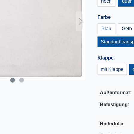
hoch
quer
Farbe
Blau
Gelb
Standard trans
Klappe
mit Klappe
Außenformat:
Befestigung:
Hinterfolie: