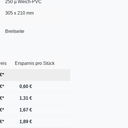
250 µ Weich-PVC
305 x 210 mm
Breitseite
reis
Ersparnis pro Stück
€*
€*
0,60 €
€*
1,31 €
€*
1,67 €
€*
1,89 €