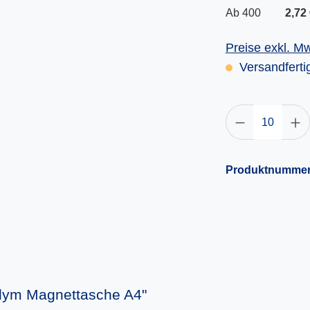
Ab
400
2,72 
Preise exkl. M
Versandfertig
Produktnumme
dym Magnettasche A4"