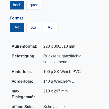
hoch
quer
Format
A4
A5
A6
Außenformat:
220 x 300/310 mm
Befestigung:
Rückseite ganzflächig
selbstklebend
Hinterfolie:
100 µ SK Weich-PVC
Vorderfolie:
140 µ Weich-PVC
max.
210 x 297 mm
Einlegemaß:
offene Seite:
Schmalseite