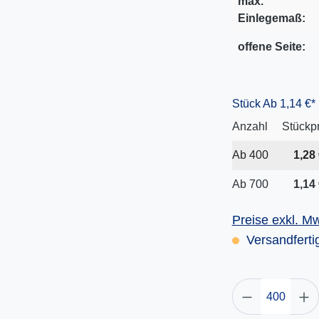
max.
Einlegemaß:
offene Seite:
Stück
Ab 1,14 €*
Anzahl
Stückp
Ab
400
1,28 
Ab
700
1,14 
Preise exkl. M
Versandfertig