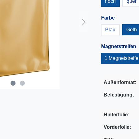
hoch
quer
Farbe
Blau
Gelb
Magnetstreifen
1 Magnetstreife
Außenformat:
Befestigung:
Hinterfolie:
Vorderfolie: