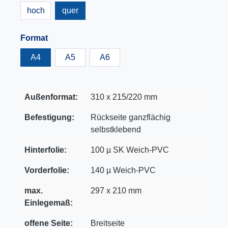
hoch
quer
Format
A4
A5
A6
Außenformat:
310 x 215/220 mm
Befestigung:
Rückseite ganzflächig
selbstklebend
Hinterfolie:
100 µ SK Weich-PVC
Vorderfolie:
140 µ Weich-PVC
max.
297 x 210 mm
Einlegemaß:
offene Seite:
Breitseite