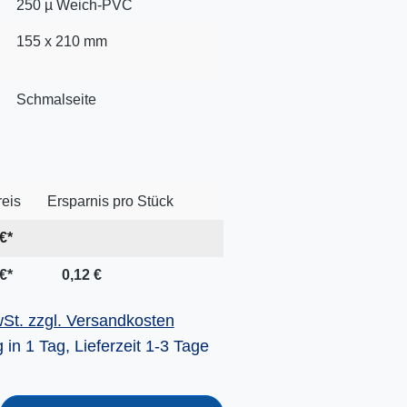
250 µ Weich-PVC
155 x 210 mm
Schmalseite
reis
Ersparnis pro Stück
€*
€*
0,12 €
wSt. zzgl. Versandkosten
 in 1 Tag, Lieferzeit 1-3 Tage