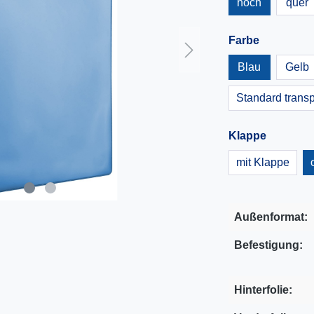
hoch
quer
Farbe
Blau
Gelb
Standard trans
Klappe
mit Klappe
Außenformat:
Befestigung:
Hinterfolie: